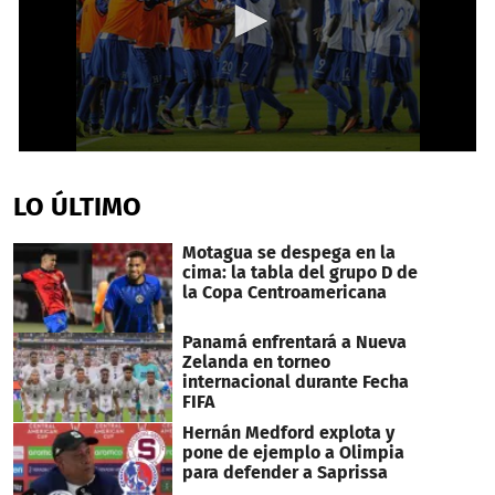
0
seconds
of
LO ÚLTIMO
37
seconds
Motagua se despega en la
cima: la tabla del grupo D de
la Copa Centroamericana
Panamá enfrentará a Nueva
Zelanda en torneo
internacional durante Fecha
FIFA
Hernán Medford explota y
pone de ejemplo a Olimpia
para defender a Saprissa