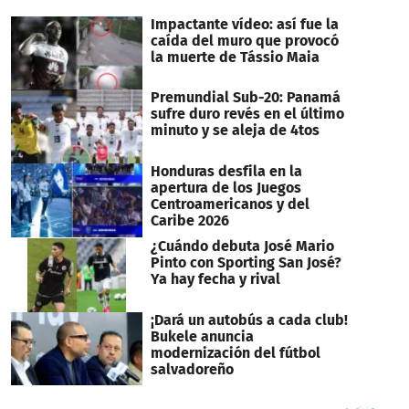
seconds
Impactante vídeo: así fue la
caída del muro que provocó
la muerte de Tássio Maia
Premundial Sub-20: Panamá
sufre duro revés en el último
minuto y se aleja de 4tos
Honduras desfila en la
apertura de los Juegos
Centroamericanos y del
Caribe 2026
¿Cuándo debuta José Mario
Pinto con Sporting San José?
Ya hay fecha y rival
¡Dará un autobús a cada club!
Bukele anuncia
modernización del fútbol
salvadoreño