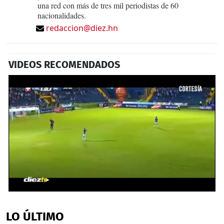
una red con más de tres mil periodistas de 60
nacionalidades.
redaccion@diez.hn
VIDEOS RECOMENDADOS
0
seconds
of
LO ÚLTIMO
56