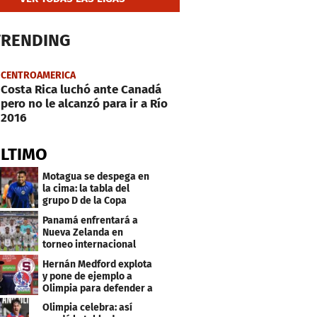
TRENDING
CENTROAMERICA
Costa Rica luchó ante Canadá
pero no le alcanzó para ir a Río
2016
ÚLTIMO
Motagua se despega en
la cima: la tabla del
grupo D de la Copa
Centroamericana
Panamá enfrentará a
Nueva Zelanda en
torneo internacional
durante Fecha FIFA
Hernán Medford explota
y pone de ejemplo a
Olimpia para defender a
Saprissa
Olimpia celebra: así