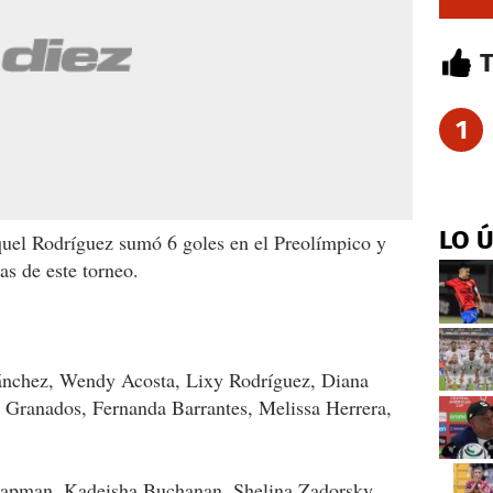
1
LO 
uel Rodríguez sumó 6 goles en el Preolímpico y
as de este torneo.
ánchez, Wendy Acosta, Lixy Rodríguez, Diana
n Granados, Fernanda Barrantes, Melissa Herrera,
apman, Kadeisha Buchanan, Shelina Zadorsky,