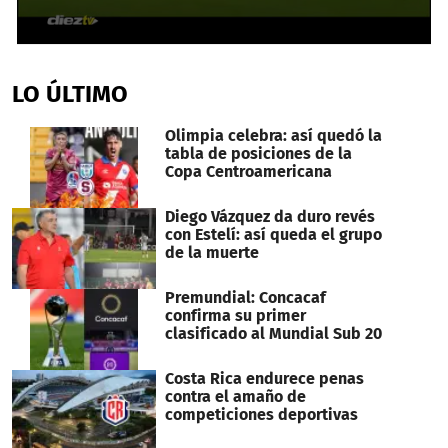
0
seconds
of
LO ÚLTIMO
56
seconds
Olimpia celebra: así quedó la
tabla de posiciones de la
Copa Centroamericana
Diego Vázquez da duro revés
con Estelí: así queda el grupo
de la muerte
Premundial: Concacaf
confirma su primer
clasificado al Mundial Sub 20
Costa Rica endurece penas
contra el amaño de
competiciones deportivas