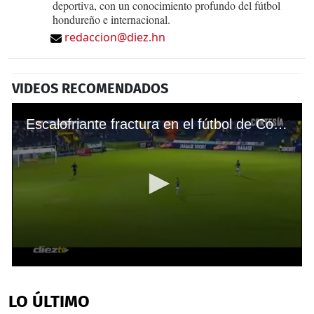
deportiva, con un conocimiento profundo del fútbol
hondureño e internacional.
redaccion@diez.hn
VIDEOS RECOMENDADOS
Escalofriante fractura en el fútbol de Costa Rica
0
seconds
of
LO ÚLTIMO
56