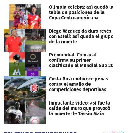
seconds
Olimpia celebra: así quedó la
tabla de posiciones de la
Copa Centroamericana
Diego Vázquez da duro revés
con Estelí: así queda el grupo
de la muerte
Premundial: Concacaf
confirma su primer
clasificado al Mundial Sub 20
Costa Rica endurece penas
contra el amaño de
competiciones deportivas
Impactante vídeo: así fue la
caída del muro que provocó
la muerte de Tássio Maia