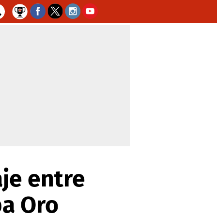
aje entre
opa Oro