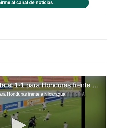
irme al canal de noticias
Eddie Hernández anota el 1-1 para Honduras frente a Nicaragua
ara Honduras frente a Nicaragua