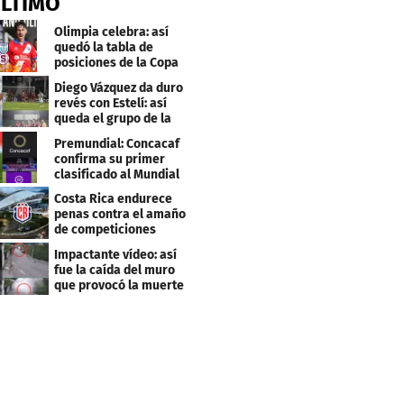
ÚLTIMO
Olimpia celebra: así
quedó la tabla de
posiciones de la Copa
Centroamericana
Diego Vázquez da duro
revés con Estelí: así
queda el grupo de la
muerte
Premundial: Concacaf
confirma su primer
clasificado al Mundial
Sub 20
Costa Rica endurece
penas contra el amaño
de competiciones
deportivas
Impactante vídeo: así
fue la caída del muro
que provocó la muerte
de Tássio Maia