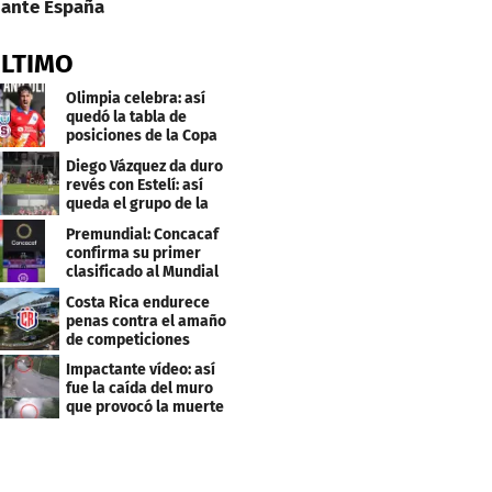
ante España
ÚLTIMO
Olimpia celebra: así
quedó la tabla de
posiciones de la Copa
Centroamericana
Diego Vázquez da duro
revés con Estelí: así
queda el grupo de la
muerte
Premundial: Concacaf
confirma su primer
clasificado al Mundial
Sub 20
Costa Rica endurece
penas contra el amaño
de competiciones
deportivas
Impactante vídeo: así
fue la caída del muro
que provocó la muerte
de Tássio Maia