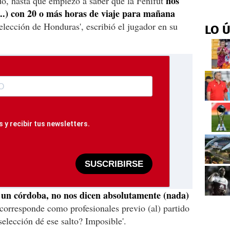
nos
do, hasta que empiezo a saber que la Fenifut
.) con 20 o más horas de viaje para mañana
elección de Honduras', escribió el jugador en su
LO 
 y recibir tus newsletters.
SUSCRIBIRSE
 un córdoba, no nos dicen absolutamente (nada)
 corresponde como profesionales previo (al) partido
selección dé ese salto? Imposible'.