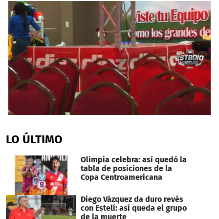
0
seconds
of
LO ÚLTIMO
3
minutes,
27
Olimpia celebra: así quedó la
seconds
tabla de posiciones de la
Copa Centroamericana
Diego Vázquez da duro revés
con Estelí: así queda el grupo
de la muerte