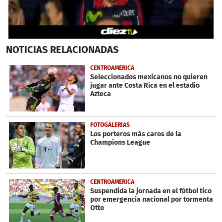
0
NOTICIAS
RELACIONADAS
seconds
of
54
CENTROAMÉRICA
seconds
Seleccionados mexicanos no quieren
jugar ante Costa Rica en el estadio
Azteca
FOTOGALERÍAS
Los porteros más caros de la
Champions League
CENTROAMÉRICA
Suspendida la jornada en el fútbol tico
por emergencia nacional por tormenta
Otto