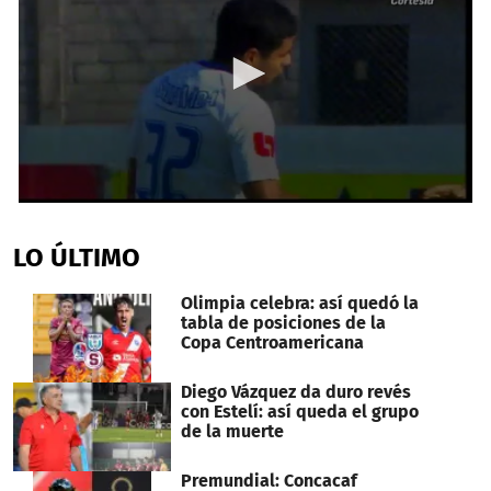
0
seconds
of
LO ÚLTIMO
30
seconds
Olimpia celebra: así quedó la
tabla de posiciones de la
Copa Centroamericana
Diego Vázquez da duro revés
con Estelí: así queda el grupo
de la muerte
Premundial: Concacaf