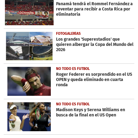
minute,
Panamá tendrá el Rommel Fernández a
27
reventar para recibir a Costa Rica por
seconds
eliminatoria
FOTOGALERÍAS
Los grandes 'Superestadios' que
quieren albergar la Copa del Mundo del
2026
NO TODO ES FUTBOL
Roger Federer es sorprendido en el US
OPEN y queda eliminado en cuarta
ronda
NO TODO ES FUTBOL
Madison Keys y Serena Williams en
busca de la final en el US Open