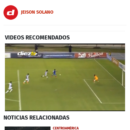
JEISON SOLANO
VIDEOS RECOMENDADOS
0
NOTICIAS
RELACIONADAS
seconds
of
1
CENTROAMÉRICA