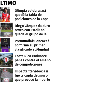
ÚLTIMO
Olimpia celebra: así
quedó la tabla de
posiciones de la Copa
Centroamericana
Diego Vázquez da duro
revés con Estelí: así
queda el grupo de la
muerte
Premundial: Concacaf
confirma su primer
clasificado al Mundial
Sub 20
Costa Rica endurece
penas contra el amaño
de competiciones
deportivas
Impactante vídeo: así
fue la caída del muro
que provocó la muerte
de Tássio Maia