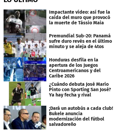
2
minutes,
15
Impactante vídeo: así fue la
seconds
caída del muro que provocó
la muerte de Tássio Maia
Premundial Sub-20: Panamá
sufre duro revés en el último
minuto y se aleja de 4tos
Honduras desfila en la
apertura de los Juegos
Centroamericanos y del
Caribe 2026
¿Cuándo debuta José Mario
Pinto con Sporting San José?
Ya hay fecha y rival
¡Dará un autobús a cada club!
Bukele anuncia
modernización del fútbol
salvadoreño