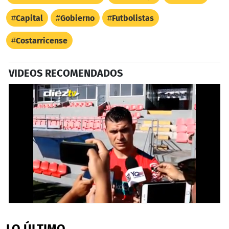
Capital
Gobierno
Futbolistas
Costarricense
VIDEOS RECOMENDADOS
0
seconds
of
LO ÚLTIMO