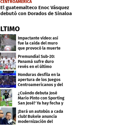
CENTROAMERICA
El guatemalteco Enoc Vásquez
debutó con Dorados de Sinaloa
ÚLTIMO
Impactante vídeo: así
fue la caída del muro
que provocó la muerte
de Tássio Maia
Premundial Sub-20:
Panamá sufre duro
revés en el último
minuto y se aleja de 4tos
Honduras desfila en la
apertura de los Juegos
Centroamericanos y del
Caribe 2026
¿Cuándo debuta José
Mario Pinto con Sporting
San José? Ya hay fecha y
rival
¡Dará un autobús a cada
club! Bukele anuncia
modernización del
fútbol salvadoreño