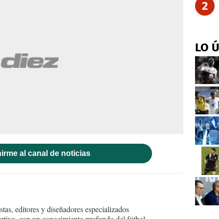
2
LO 
irme al canal de noticias
tas, editores y diseñadores especializados
ortiva, con un conocimiento profundo del fútbol