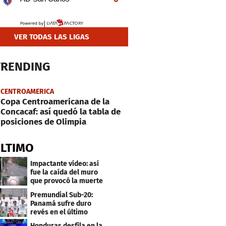
VER TODAS LAS LIGAS
TRENDING
CENTROAMERICA
Copa Centroamericana de la
Concacaf: así quedó la tabla de
posiciones de Olimpia
ÚLTIMO
Impactante vídeo: así
fue la caída del muro
que provocó la muerte
de Tássio Maia
Premundial Sub-20:
Panamá sufre duro
revés en el último
minuto y se aleja de 4tos
Honduras desfila en la