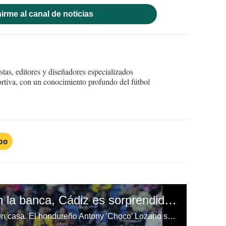
irme al canal de noticias
tas, editores y diseñadores especializados
ortiva, con un conocimiento profundo del fútbol
po
Con Choco Lozano en la banca, Cádiz es sorprendido en casa y cae ante el Málaga
El Cádiz cayó 0-1 ante Málaga en casa. El hondureño Antony 'Choco' Lozano se quedó en la banca sin ver acción.