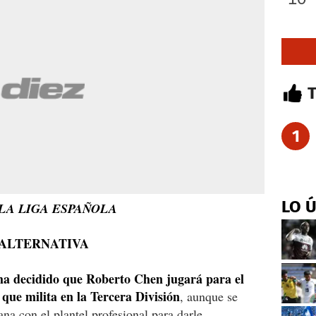
1
LO 
LA LIGA ESPAÑOLA
 ALTERNATIVA
 ha decidido que Roberto Chen jugará para el
 que milita en la Tercera División
, aunque se
ana con el plantel profesional para darle