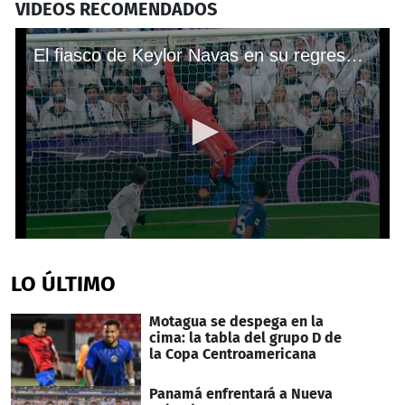
VIDEOS RECOMENDADOS
El fiasco de Keylor Navas en su regreso con el Real Madrid
0
seconds
of
LO ÚLTIMO
36
seconds
Motagua se despega en la
cima: la tabla del grupo D de
la Copa Centroamericana
Panamá enfrentará a Nueva