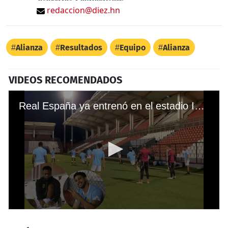
redaccion@diez.hn
Alianza
Resultados
Equipo
Alianza
VIDEOS RECOMENDADOS
Real España ya entrenó en el estadio Independencia de Nicaragua previo al duelo contra Real Estelí
0
seconds