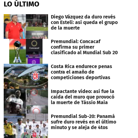
of
LO ÚLTIMO
27
seconds
Diego Vázquez da duro revés
con Estelí: así queda el grupo
de la muerte
Premundial: Concacaf
confirma su primer
clasificado al Mundial Sub 20
Costa Rica endurece penas
contra el amaño de
competiciones deportivas
Impactante vídeo: así fue la
caída del muro que provocó
la muerte de Tássio Maia
Premundial Sub-20: Panamá
sufre duro revés en el último
minuto y se aleja de 4tos