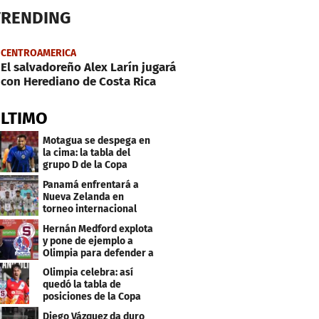
TRENDING
CENTROAMERICA
El salvadoreño Alex Larín jugará
con Herediano de Costa Rica
ÚLTIMO
Motagua se despega en
la cima: la tabla del
grupo D de la Copa
Centroamericana
Panamá enfrentará a
Nueva Zelanda en
torneo internacional
durante Fecha FIFA
Hernán Medford explota
y pone de ejemplo a
Olimpia para defender a
Saprissa
Olimpia celebra: así
quedó la tabla de
posiciones de la Copa
Centroamericana
Diego Vázquez da duro