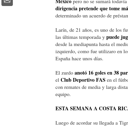
México
pero no se sumará todavía 
dirigencia pretende que tome más
determinado un acuerdo de présta
Larín, de 21 años, es uno de los f
puede juga
las últimas temporada y
desde la mediapunta hasta el medio
izquierdo, como fue utilizaro en l
España hace unos días.
anotó 16 goles en 38 par
El zurdo
Club Deportivo FAS
el
en el fútb
con remates de media y larga dist
equipo.
ESTA SEMANA A COSTA RIC
Luego de acordar su llegada a Tigr