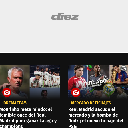
‘DREAM TEAM'
MERCADO DE FICHAJES
Mourinho mete miedo: el
Real Madrid sacude el
temible once del Real
mercado y la bomba de
Madrid para ganar LaLiga y
Rodri; el nuevo fichaje del
Champions
PSG