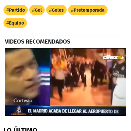
Partido
Gol
Goles
Pretemporada
Equipo
VIDEOS RECOMENDADOS
0
seconds
of
LO ÚLTIMO