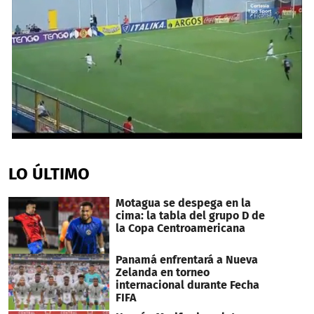
0
seconds
of
LO ÚLTIMO
1
minute,
7
Motagua se despega en la
seconds
cima: la tabla del grupo D de
la Copa Centroamericana
Panamá enfrentará a Nueva
Zelanda en torneo
internacional durante Fecha
FIFA