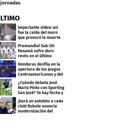
jornadas
ÚLTIMO
Impactante vídeo: así
fue la caída del muro
que provocó la muerte
de Tássio Maia
Premundial Sub-20:
Panamá sufre duro
revés en el último
minuto y se aleja de 4tos
Honduras desfila en la
apertura de los Juegos
Centroamericanos y del
Caribe 2026
¿Cuándo debuta José
Mario Pinto con Sporting
San José? Ya hay fecha y
rival
¡Dará un autobús a cada
club! Bukele anuncia
modernización del
fútbol salvadoreño