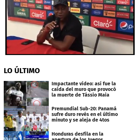
0
seconds
of
LO ÚLTIMO
1
minute,
39
Impactante vídeo: así fue la
seconds
caída del muro que provocó
la muerte de Tássio Maia
Premundial Sub-20: Panamá
sufre duro revés en el último
minuto y se aleja de 4tos
Honduras desfila en la
apertura de los Juegos