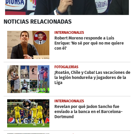
0
NOTICIAS
RELACIONADAS
seconds
of
1
INTERNACIONALES
minute,
Robert Moreno responde a Luis
22
Enrique: 'No sé por qué no me quiere
seconds
con él'
FOTOGALERÍAS
¡Roatán, Chile y Cuba! Las vacaciones de
la legión hondureña y jugadores de la
Liga
INTERNACIONALES
Revelan por qué Jadon Sancho fue
enviado a la banca en el Barcelona-
Dortmund