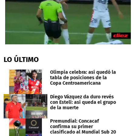
0
seconds
of
LO ÚLTIMO
1
minute,
10
Olimpia celebra: así quedó la
seconds
tabla de posiciones de la
Copa Centroamericana
Diego Vázquez da duro revés
con Estelí: así queda el grupo
de la muerte
Premundial: Concacaf
confirma su primer
clasificado al Mundial Sub 20