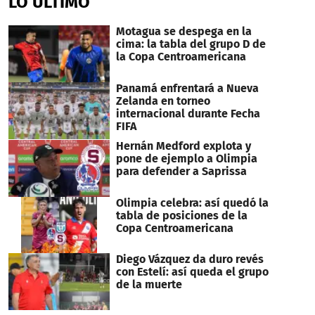
LO ÚLTIMO
12
minutes,
34
Motagua se despega en la
seconds
cima: la tabla del grupo D de
la Copa Centroamericana
Panamá enfrentará a Nueva
Zelanda en torneo
internacional durante Fecha
FIFA
Hernán Medford explota y
pone de ejemplo a Olimpia
para defender a Saprissa
Olimpia celebra: así quedó la
tabla de posiciones de la
Copa Centroamericana
Diego Vázquez da duro revés
con Estelí: así queda el grupo
de la muerte