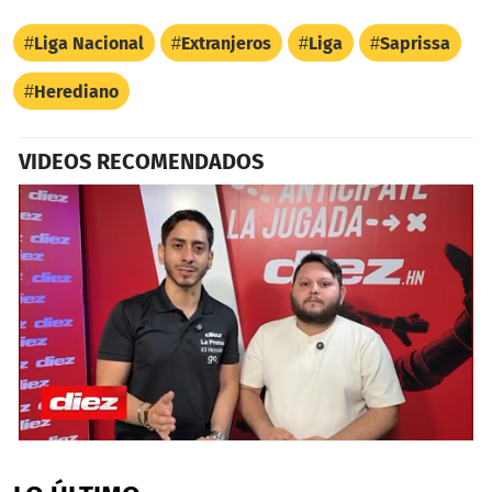
Liga Nacional
Extranjeros
Liga
Saprissa
Herediano
VIDEOS RECOMENDADOS
0
seconds
of