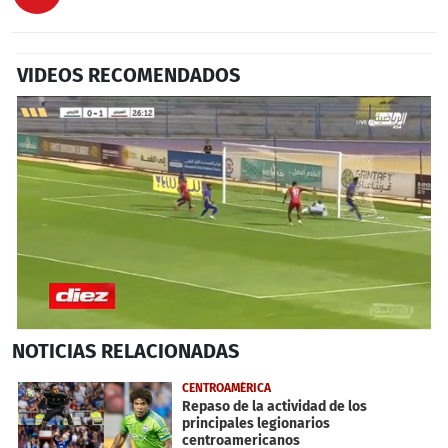
VIDEOS RECOMENDADOS
0
NOTICIAS
RELACIONADAS
seconds
of
3
CENTROAMÉRICA
minutes,
Repaso de la actividad de los
25
principales legionarios
seconds
centroamericanos