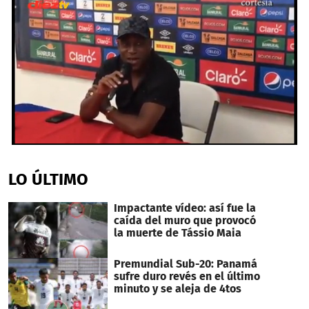
0
seconds
of
LO ÚLTIMO
1
minute,
39
Impactante vídeo: así fue la
seconds
caída del muro que provocó
la muerte de Tássio Maia
Premundial Sub-20: Panamá
sufre duro revés en el último
minuto y se aleja de 4tos