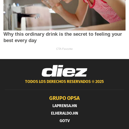
TODOS LOS DERECHOS RESERVADOS ®
2025
GRUPO OPSA
LAPRENSA.HN
ELHERALDO.HN
GOTV