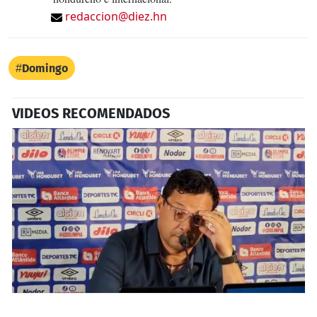
redaccion@diez.hn
Domingo
VIDEOS RECOMENDADOS
0
seconds