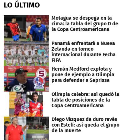
of
LO ÚLTIMO
8
minutes,
48
Motagua se despega en la
seconds
cima: la tabla del grupo D de
la Copa Centroamericana
Panamá enfrentará a Nueva
Zelanda en torneo
internacional durante Fecha
FIFA
Hernán Medford explota y
pone de ejemplo a Olimpia
para defender a Saprissa
Olimpia celebra: así quedó la
tabla de posiciones de la
Copa Centroamericana
Diego Vázquez da duro revés
con Estelí: así queda el grupo
de la muerte