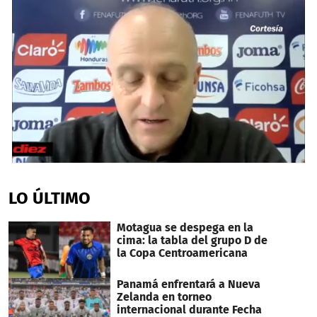
0
seconds
of
LO ÚLTIMO
48
seconds
Motagua se despega en la
cima: la tabla del grupo D de
la Copa Centroamericana
Panamá enfrentará a Nueva
Zelanda en torneo
internacional durante Fecha