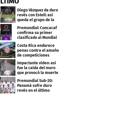
ÚLTIMO
Diego Vázquez da duro
revés con Estelí: así
queda el grupo de la
muerte
Premundial: Concacaf
confirma su primer
clasificado al Mundial
Sub 20
Costa Rica endurece
penas contra el amaño
de competiciones
deportivas
Impactante vídeo: así
fue la caída del muro
que provocó la muerte
de Tássio Maia
Premundial Sub-20:
Panamá sufre duro
revés en el último
minuto y se aleja de 4tos