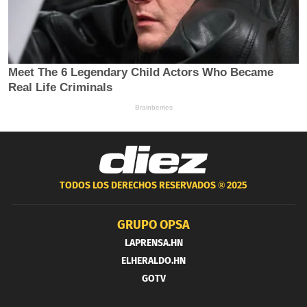
TODOS LOS DERECHOS RESERVADOS ®
2025
GRUPO OPSA
LAPRENSA.HN
ELHERALDO.HN
GOTV