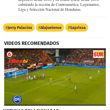
cubriendo la sección de Centroamérica, Legionarios,
Liga y Selección Nacional de Honduras.
Jerry Palacios
Alajuelense
Saprissa
VIDEOS RECOMENDADOS
0