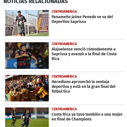
NOTICIAS
RELACIONADAS
seconds
of
44
CENTROAMÉRICA
seconds
Panameño Jaime Penedo se va del
Deportivo Saprissa
CENTROAMÉRICA
Alajuelense venció cómodamente a
Saprissa y avanzó a la final de Costa
Rica
CENTROAMÉRICA
Herediano aprovechó la ventaja
deportiva y está en la gran final del
fútbol tico
CENTROAMÉRICA
Costa Rica ya tuvo también a una mujer
en final de Champions