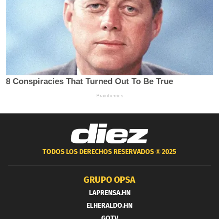
TODOS LOS DERECHOS RESERVADOS ®
2025
GRUPO OPSA
LAPRENSA.HN
ELHERALDO.HN
GOTV