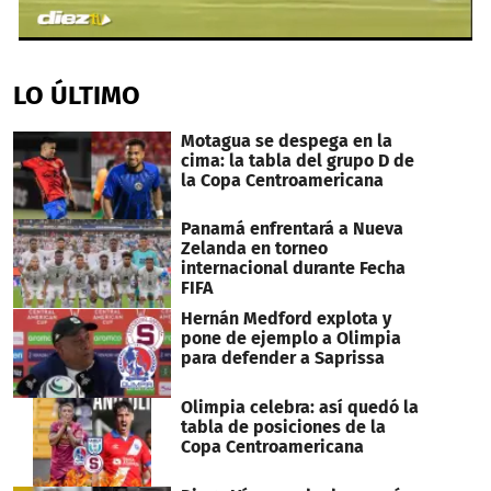
0
seconds
of
LO ÚLTIMO
33
seconds
Motagua se despega en la
cima: la tabla del grupo D de
la Copa Centroamericana
Panamá enfrentará a Nueva
Zelanda en torneo
internacional durante Fecha
FIFA
Hernán Medford explota y
pone de ejemplo a Olimpia
para defender a Saprissa
Olimpia celebra: así quedó la
tabla de posiciones de la
Copa Centroamericana