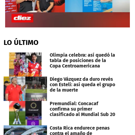
0
seconds
of
LO ÚLTIMO
6
minutes,
46
Olimpia celebra: así quedó la
seconds
tabla de posiciones de la
Copa Centroamericana
Diego Vázquez da duro revés
con Estelí: así queda el grupo
de la muerte
Premundial: Concacaf
confirma su primer
clasificado al Mundial Sub 20
Costa Rica endurece penas
contra el amaño de