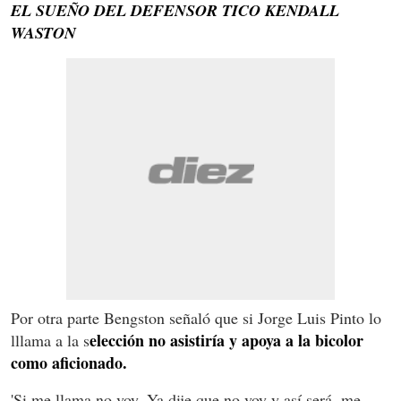
EL SUEÑO DEL DEFENSOR TICO KENDALL
WASTON
Por otra parte Bengston señaló que si Jorge Luis Pinto lo
elección no asistiría y apoya a la bicolor
lllama a la s
como aficionado.
'Si me llama no voy. Ya dije que no voy y así será, me