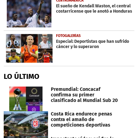
CENTROAMÉRICA
minutes,
El sueño de Kendall Waston, el central
7
costarricense que le anotó a Honduras
seconds
FOTOGALERÍAS
Especial: Deportistas que han sufrido
cáncer y lo superaron
LO ÚLTIMO
Premundial: Concacaf
confirma su primer
clasificado al Mundial Sub 20
Costa Rica endurece penas
contra el amaño de
competiciones deportivas