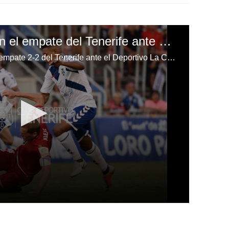
Bryan Acosta anota en el empate del Tenerife ante Deportivo
El hondureño anotó el gol en el empate 2-2 del Tenerife ante el Deportivo La Coruña por la jornada tres de la Liga123 de España