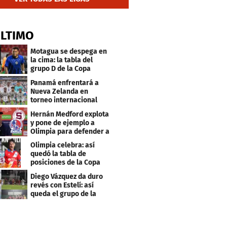
ÚLTIMO
Motagua se despega en
la cima: la tabla del
grupo D de la Copa
Centroamericana
Panamá enfrentará a
Nueva Zelanda en
torneo internacional
durante Fecha FIFA
Hernán Medford explota
y pone de ejemplo a
Olimpia para defender a
Saprissa
Olimpia celebra: así
quedó la tabla de
posiciones de la Copa
Centroamericana
Diego Vázquez da duro
revés con Estelí: así
queda el grupo de la
muerte