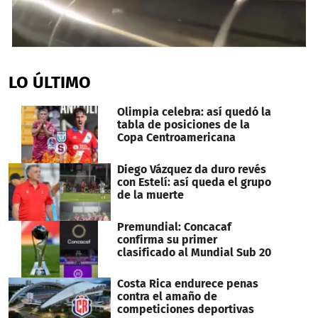
0
seconds
of
LO ÚLTIMO
12
minutes,
48
Olimpia celebra: así quedó la
seconds
tabla de posiciones de la
Copa Centroamericana
Diego Vázquez da duro revés
con Estelí: así queda el grupo
de la muerte
Premundial: Concacaf
confirma su primer
clasificado al Mundial Sub 20
Costa Rica endurece penas
contra el amaño de
competiciones deportivas