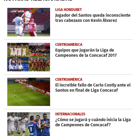
of
4
LIGA HONDUBET
minutes,
Jugador del Santos queda inconsciente
32
tras cabezazo con Kevin Álvarez
seconds
CENTROAMÉRICA
Equipos que jugarán la Liga de
Campeones de la Concacaf 2017
CENTROAMÉRICA
El increíble fallo de Carlo Costly ante el
Santos en final de Liga Concacaf
INTERNACIONALES
¿Cómo se jugará y cuándo inicia la Liga
de Campeones de Concacaf?