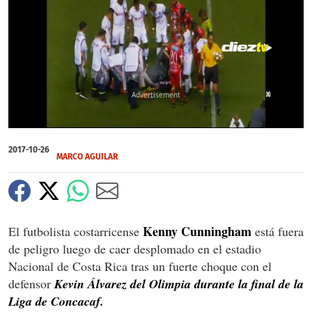
X
0
seconds
2017-10-26
of
MARCO AGUILAR
0
seconds
Kenny Cunningham
El futbolista costarricense
está fuera
de peligro luego de caer desplomado en el estadio
Nacional de Costa Rica tras un fuerte choque con el
defensor
Kevin Álvarez del Olimpia durante la final de la
Liga de Concacaf.