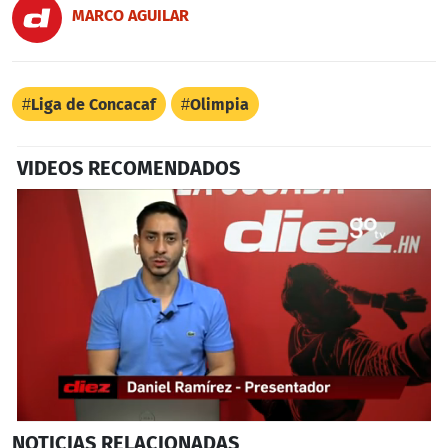
MARCO AGUILAR
Liga de Concacaf
Olimpia
VIDEOS RECOMENDADOS
0
NOTICIAS
RELACIONADAS
seconds