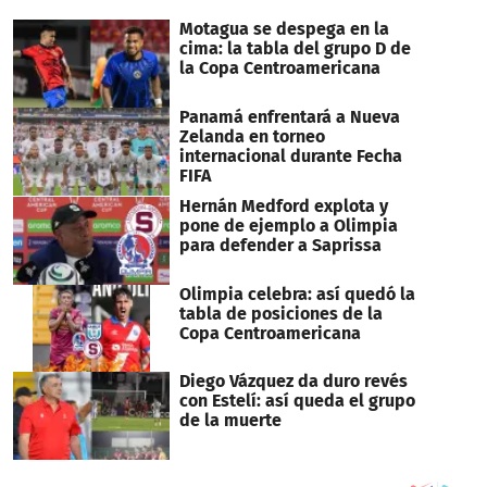
minutes,
0
Motagua se despega en la
cima: la tabla del grupo D de
la Copa Centroamericana
Panamá enfrentará a Nueva
Zelanda en torneo
internacional durante Fecha
FIFA
Hernán Medford explota y
pone de ejemplo a Olimpia
para defender a Saprissa
Olimpia celebra: así quedó la
tabla de posiciones de la
Copa Centroamericana
Diego Vázquez da duro revés
con Estelí: así queda el grupo
de la muerte