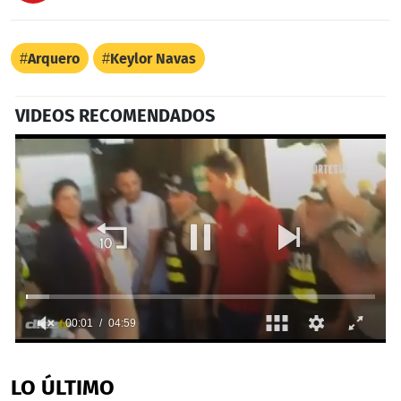
Arquero
Keylor Navas
VIDEOS RECOMENDADOS
0
seconds
of
LO ÚLTIMO
5