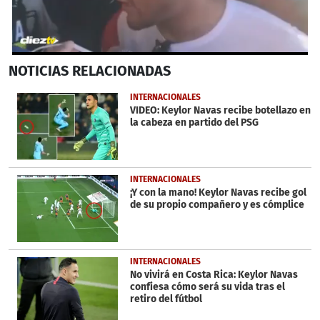
0
NOTICIAS
RELACIONADAS
seconds
of
4
INTERNACIONALES
minutes,
VIDEO: Keylor Navas recibe botellazo en
59
la cabeza en partido del PSG
seconds
INTERNACIONALES
¡Y con la mano! Keylor Navas recibe gol
de su propio compañero y es cómplice
INTERNACIONALES
No vivirá en Costa Rica: Keylor Navas
confiesa cómo será su vida tras el
retiro del fútbol