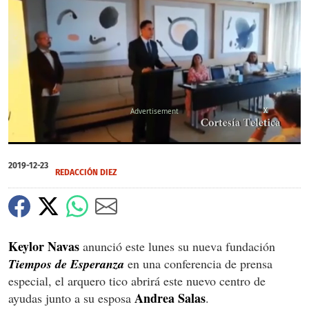
X
X
0
of
2019-12-23
47
REDACCIÓN DIEZ
seconds
Keylor Navas
anunció este lunes su nueva fundación
Tiempos de Esperanza
en una conferencia de prensa
especial, el arquero tico abrirá este nuevo centro de
Andrea Salas
ayudas junto a su esposa
.