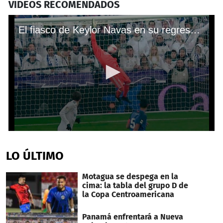
VIDEOS RECOMENDADOS
El fiasco de Keylor Navas en su regreso con el Real Madrid
0
seconds
of
LO ÚLTIMO
36
seconds
Motagua se despega en la
cima: la tabla del grupo D de
la Copa Centroamericana
Panamá enfrentará a Nueva