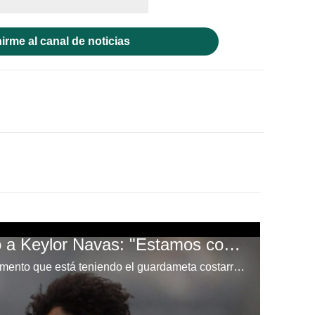
irme al canal de noticias
Marcelo sale defiendo a Keylor Navas: "Estamos con Keylor hasta a muerte"
El brasileño destacó el buen momento que está teniendo el guardameta costarricense Keylor Navas.