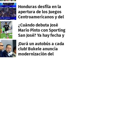
minuto y se aleja de 4tos
Honduras desfila en la
apertura de los Juegos
Centroamericanos y del
Caribe 2026
¿Cuándo debuta José
Mario Pinto con Sporting
San José? Ya hay fecha y
rival
¡Dará un autobús a cada
club! Bukele anuncia
modernización del
fútbol salvadoreño