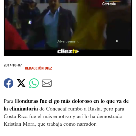
X
0
seconds
2017-10-07
of
REDACCIÓN DIEZ
2
minutes,
45
seconds
Honduras fue el go más doloroso en lo que va de
Para
la eliminatoria
de Concacaf rumbo a Rusia, pero para
Costa Rica fue el más emotivo y así lo ha demostrado
Kristian Mora, que trabaja como narrador.