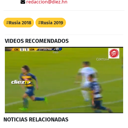
redaccion@diez.hn
Rusia 2018
Rusia 2019
VIDEOS RECOMENDADOS
0
NOTICIAS
RELACIONADAS
seconds
of