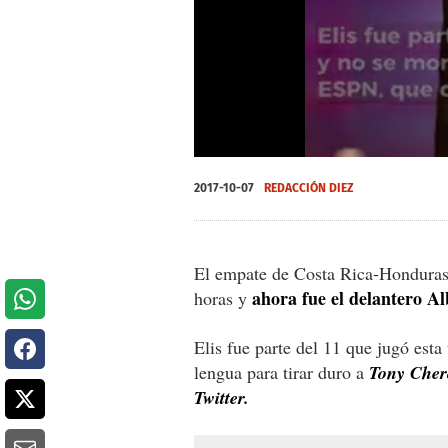
0
seconds
2017-10-07
REDACCIÓN DIEZ
of
0
seconds
Volume
0%
El empate de Costa Rica-Honduras
ahora fue el delantero Alb
horas y
Elis fue parte del 11 que jugó esta
lengua para tirar duro a
Tony Cher
Twitter.