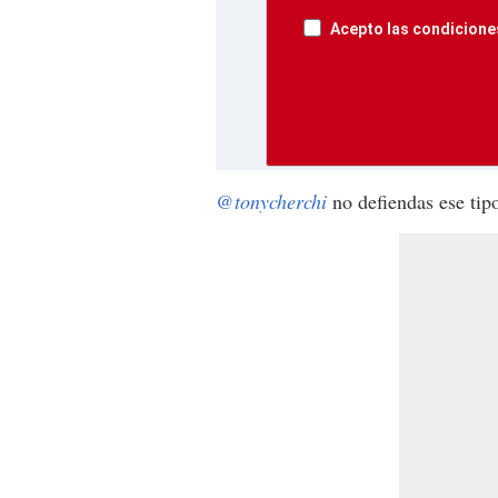
Acepto las condiciones
@tonycherchi
no defiendas ese tip