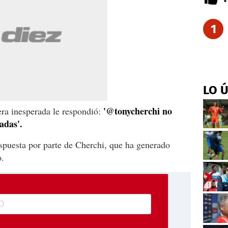
1
LO 
'@tonycherchi no
ra inesperada le respondió:
adas'.
spuesta por parte de Cherchi, que ha generado
o.