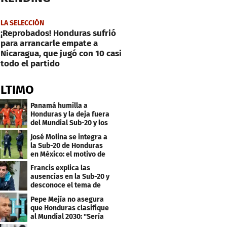
LA SELECCIÓN
¡Reprobados! Honduras sufrió
para arrancarle empate a
Nicaragua, que jugó con 10 casi
todo el partido
ÚLTIMO
Panamá humilla a
Honduras y la deja fuera
del Mundial Sub-20 y los
Juegos Olímpicos
José Molina se integra a
la Sub-20 de Honduras
en México: el motivo de
su viaje
Francis explica las
ausencias en la Sub-20 y
desconoce el tema de
los tiktokers
Pepe Mejía no asegura
que Honduras clasifique
al Mundial 2030: "Sería
mentir"