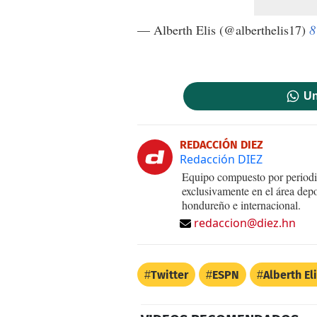
— Alberth Elis (@alberthelis17)
8
Un
REDACCIÓN DIEZ
Redacción DIEZ
Equipo compuesto por periodis
exclusivamente en el área dep
hondureño e internacional.
redaccion@diez.hn
Twitter
ESPN
Alberth El