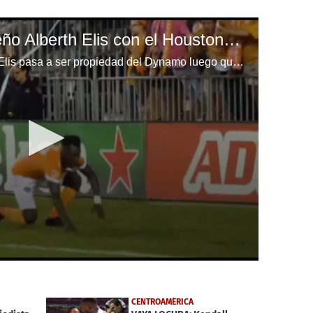
Los goles del hondureño Alberth Elis con el Houston Dynamo
El delantero hondureño Alberth Elis pasa a ser propiedad del Dynamo luego que ambos clubes hayan acordado su venta.
CENTROAMÉRICA