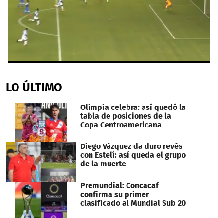
0
seconds
of
LO ÚLTIMO
1
minute,
27
Olimpia celebra: así quedó la
seconds
tabla de posiciones de la
Copa Centroamericana
Diego Vázquez da duro revés
con Estelí: así queda el grupo
de la muerte
Premundial: Concacaf
confirma su primer
clasificado al Mundial Sub 20