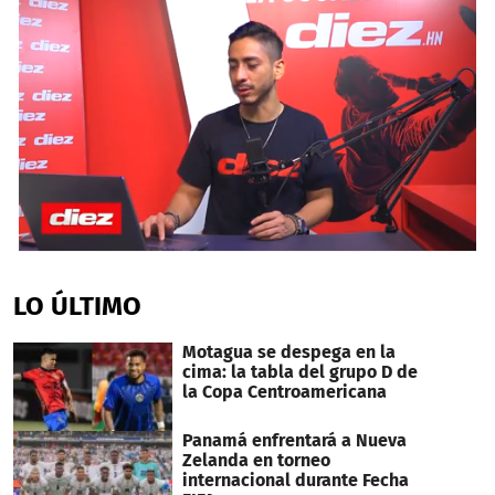
0
seconds
of
LO ÚLTIMO
4
minutes,
51
Motagua se despega en la
seconds
cima: la tabla del grupo D de
la Copa Centroamericana
Panamá enfrentará a Nueva
Zelanda en torneo
internacional durante Fecha