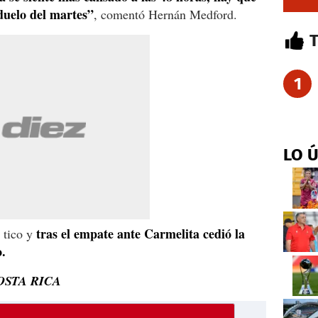
duelo del martes”
, comentó Hernán Medford.
1
LO 
tras el empate ante Carmelita cedió la
l tico y
.
OSTA RICA