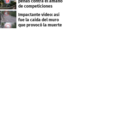
penas contra el amaño
de competiciones
deportivas
Impactante vídeo: así
fue la caída del muro
que provocó la muerte
de Tássio Maia