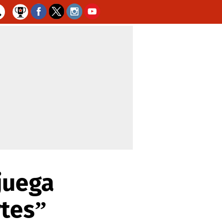
juega
rtes”