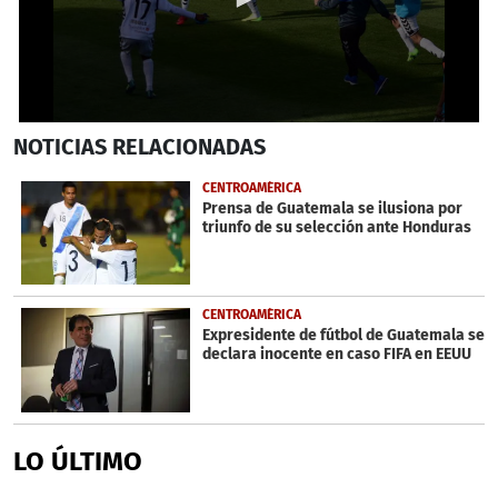
0
NOTICIAS
RELACIONADAS
seconds
of
21
CENTROAMÉRICA
seconds
Prensa de Guatemala se ilusiona por
triunfo de su selección ante Honduras
CENTROAMÉRICA
Expresidente de fútbol de Guatemala se
declara inocente en caso FIFA en EEUU
LO ÚLTIMO