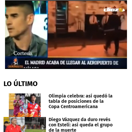
0
seconds
of
LO ÚLTIMO
1
minute,
20
Olimpia celebra: así quedó la
seconds
tabla de posiciones de la
Copa Centroamericana
Diego Vázquez da duro revés
con Estelí: así queda el grupo
de la muerte