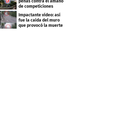
penas contra el amaño
de competiciones
deportivas
Impactante vídeo: así
fue la caída del muro
que provocó la muerte
de Tássio Maia