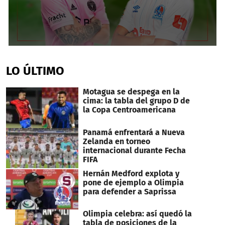
0
seconds
of
LO ÚLTIMO
2
minutes,
25
Motagua se despega en la
seconds
cima: la tabla del grupo D de
la Copa Centroamericana
Panamá enfrentará a Nueva
Zelanda en torneo
internacional durante Fecha
FIFA
Hernán Medford explota y
pone de ejemplo a Olimpia
para defender a Saprissa
Olimpia celebra: así quedó la
tabla de posiciones de la